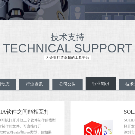
技术支持
TECHNICAL SUPPORT
为企业打造卓越的工具平台
行业知识
司动态
行业资讯
公司公告
技术
与CATIA软件之间能相互打
SO
则可以打开其他三个软件制作的模型
SOL
v5r21制作的文件。可直接打开
择开发
话框时选择catia和creo类型，但如果
深圳市